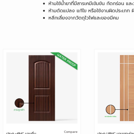
ห้ามใช้น้ำยาที่มีสารเคมีเข้มข้น กัดกร่อน 
ห้ามดัดแปลง แก้ไข หรือใช้งานผิดประเภท ผิ
หลีกเลี่ยงจากวัตถุไวไฟและของมีคม
Compare
ประตู uPVC บานทึบ
ประตู UPVC บานเซาะร่อ