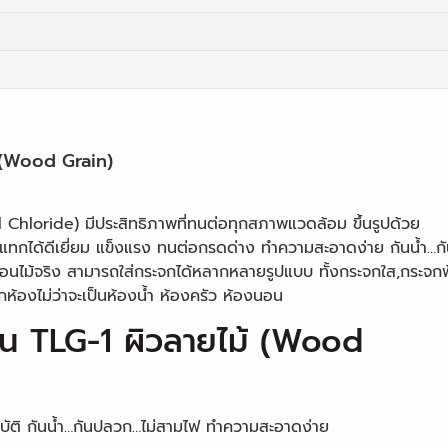
้ (Wood Grain)
 Chloride) มีประสิทธิภาพที่ทนต่อทุกสภาพแวดล้อม ขึ้นรูปด้วย
ทกได้ดีเยี่ยม แข็งแรง ทนต่อกรดด่าง ทำความสะอาดง่าย กันน้ำ…ก
อนไม้จริง สามารถใส่กระจกได้หลากหลายรูปแบบ ทั้งกระจกใส,กระจกฟ
กห้องไม่ว่าจะเป็นห้องน้ำ ห้องครัว ห้องนอน
ุ่น TLG-1 ผิวลายไม้ (Wood
บัติ กันน้ำ…กันปลวก…ไม่สามไฟ ทำความสะอาดง่าย