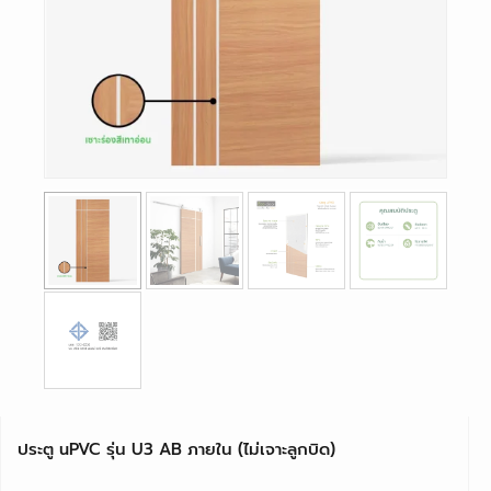
ประตู uPVC รุ่น U3 AB ภายใน (ไม่เจาะลูกบิด)