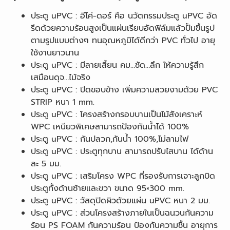
ประตู uPVC : อีโค่-ดอร์ คือ นวัตกรรมประตู uPVC อัด
รีดด้วยความร้อนสูงเป็นแผ่นเรียบอัดฟิล์มแล้วปั้มขึ้นรูป
ตามรูปแบบต่างๆ ทนอุณหภูมิได้ดีกว่า PVC ทั่วไป อายุ
ใช้งานยาวนาน
ประตู uPVC : มีลายเสี้ยน คม…ชัด…ลึก ให้ความรู้สึก
เสมือนดุจ…ไม้จริง
ประตู uPVC : ปิดขอบข้าง เพิ่มความสวยงามด้วย PVC
STRIP หนา 1 mm.
ประตู uPVC : โครงสร้างกรอบบานเป็นไม้สังเคราะห์
WPC เหนียวพิเศษสามารถป้องกันน้ำได้ 100%
ประตู uPVC : กันปลวก,กันน้ำ 100%,ไม่ลามไฟ
ประตู uPVC : ประตูทุกบาน สามารถปรับไสบาน ได้ด้าน
ละ 5 มม.
ประตู uPVC : เสริมโครง WPC ที่รองรับการเจาะลูกบิด
ประตูทั้งด้านซ้ายและขวา ขนาด 95×300 mm.
ประตู uPVC : วัสดุปิดผิวด้วยแผ่น uPVC หนา 2 มม.
ประตู uPVC : ส่วนโครงสร้างภายในเป็นฉนวนกันความ
ร้อน PS FOAM กันความร้อน ป้องกันความชื้น อายุการ