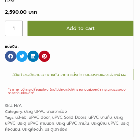
Clear
2,590.00
Add to cart
แบ่งปัน :
สีสินค้าอาจมีความแตกต่างกัน จากการตั้งค่าการแสดงผลของแต่ละหน้าจอ
*ราคาอาจมีการเปลี่ยนแปลง ไดยไม่ต้องแจ้งให้ทราบก่อนล่วงหน้า กรุณาตรวจสอบ
ราคาก่อนสั่งผลิต*
N/A
SKU:
ประตู UPVC บานเซาะร่อง
Category:
u3-ab
uPVC door
uPVC Solid Doors
uPVC บานทึบ
ประตู
Tags:
,
,
,
,
uPVC
ประตู uPVC ภายนอก
ประตู uPVC ภายใน
ประตูบ้าน uPVC
ประตู
,
,
,
,
ห้องนอน
ประตูห้องน้ำ
ประตูเซาะร่อง
,
,