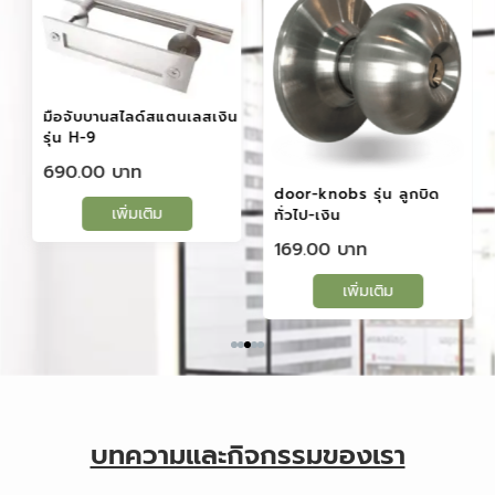
มือจับบานสไลด์สแตนเลสเงิน
รุ่น H-9
690.00
door-knobs รุ่น ลูกบิด
เพิ่มเติม
ทั่วไป-เงิน
169.00
เพิ่มเติม
บทความและกิจกรรมของเรา