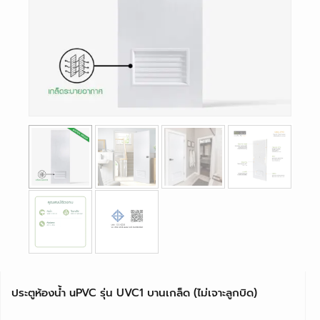
ประตูห้องน้ำ uPVC รุ่น UVC1 บานเกล็ด (ไม่เจาะลูกบิด)