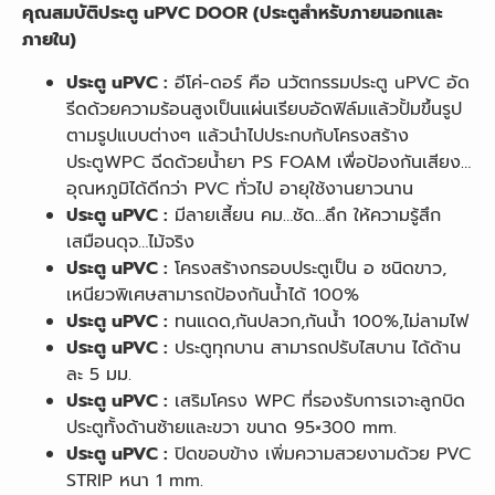
คุณสมบัติประตู uPVC DOOR (ประตูสำหรับภายนอกและ
ภายใน)
ประตู uPVC :
อีโค่-ดอร์ คือ นวัตกรรมประตู uPVC อัด
รีดด้วยความร้อนสูงเป็นแผ่นเรียบอัดฟิล์มแล้วปั้มขึ้นรูป
ตามรูปแบบต่างๆ แล้วนำไปประกบกับโครงสร้าง
ประตูWPC ฉีดด้วยน้ำยา PS FOAM เพื่อป้องกันเสียง…
อุณหภูมิได้ดีกว่า PVC ทั่วไป อายุใช้งานยาวนาน
ประตู uPVC :
มีลายเสี้ยน คม…ชัด…ลึก ให้ความรู้สึก
เสมือนดุจ…ไม้จริง
ประตู uPVC :
โครงสร้างกรอบประตูเป็น อ ชนิดขาว,
เหนียวพิเศษสามารถป้องกันน้ำได้ 100%
ประตู uPVC :
ทนแดด,กันปลวก,กันน้ำ 100%,ไม่ลามไฟ
ประตู uPVC :
ประตูทุกบาน สามารถปรับไสบาน ได้ด้าน
ละ 5 มม.
ประตู uPVC :
เสริมโครง WPC ที่รองรับการเจาะลูกบิด
ประตูทั้งด้านซ้ายและขวา ขนาด 95×300 mm.
ประตู uPVC :
ปิดขอบข้าง เพิ่มความสวยงามด้วย PVC
STRIP หนา 1 mm.