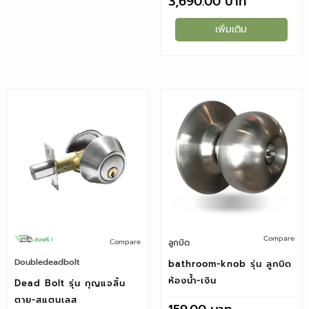
3,690.00
เพิ่มเติม
Compare
ลูกบิด
Compare
Doubledeadbolt
bathroom-knob รุ่น ลูกบิด
ห้องน้ำ-เงิน
Dead Bolt รุ่น กุญแจลิ้น
ตาย-สแตนเลส