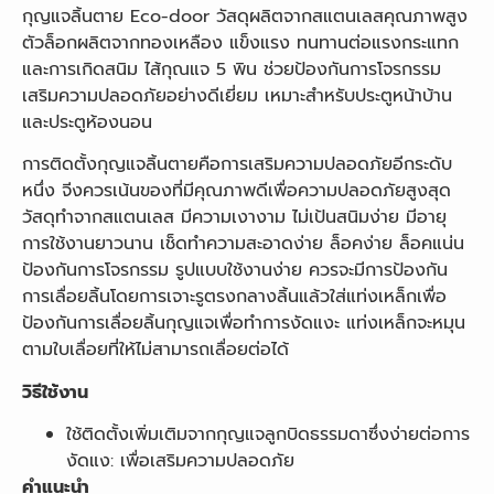
กุญแจลิ้นตาย Eco-door วัสดุผลิตจากสแตนเลสคุณภาพสูง
ตัวล็อกผลิตจากทองเหลือง แข็งแรง ทนทานต่อแรงกระแทก
และการเกิดสนิม ไส้กุณแจ 5 พิน ช่วยป้องกันการโจรกรรม
เสริมความปลอดภัยอย่างดีเยี่ยม เหมาะสำหรับประตูหน้าบ้าน
และประตูห้องนอน
การติดตั้งกุญแจลิ้นตายคือการเสริมความปลอดภัยอีกระดับ
หนึ่ง จีงควรเน้นของที่มีคุณภาพดีเพื่อความปลอดภัยสูงสุด
วัสดุทำจากสแตนเลส มีความเงางาม ไม่เป้นสนิมง่าย มีอายุ
การใช้งานยาวนาน เช็ดทำความสะอาดง่าย ล็อคง่าย ล็อคแน่น
ป้องกันการโจรกรรม รูปแบบใช้งานง่าย ควรจะมีการป้องกัน
การเลื่อยลิ้นโดยการเจาะรูตรงกลางลิ้นแล้วใส่แท่งเหล็กเพื่อ
ป้องกันการเลื่อยลิ้นกุญแจเพื่อทำการงัดแงะ แท่งเหล็กจะหมุน
ตามใบเลื่อยที่ให้ไม่สามารถเลื่อยต่อได้
วิธีใช้งาน
ใช้ติดตั้งเพิ่มเติมจากกุญแจลูกบิดธรรมดาซึ่งง่ายต่อการ
งัดแง: เพื่อเสริมความปลอดภัย
คำแนะนำ