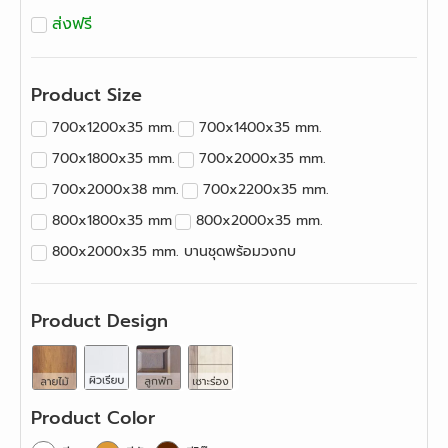
ส่งฟรี
Product Size
700x1200x35 mm.
700x1400x35 mm.
700x1800x35 mm.
700x2000x35 mm.
700x2000x38 mm.
700x2200x35 mm.
800x1800x35 mm
800x2000x35 mm.
800x2000x35 mm. บานชุดพร้อมวงกบ
800x2000x38 mm.
800x2200x35 mm.
800x2400x35 mm.
900x2000x35 mm.
Product Design
900x2200x35 mm.
900x2400x35 mm.
Product Color