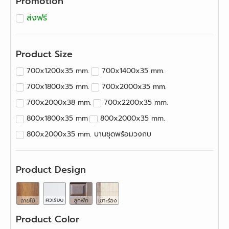
Promotion
ส่งฟรี
Product Size
700x1200x35 mm.
700x1400x35 mm.
700x1800x35 mm.
700x2000x35 mm.
700x2000x38 mm.
700x2200x35 mm.
800x1800x35 mm
800x2000x35 mm.
800x2000x35 mm. บานชุดพร้อมวงกบ
800x2000x38 mm.
800x2200x35 mm.
800x2400x35 mm.
900x2000x35 mm.
Product Design
900x2200x35 mm.
900x2400x35 mm.
Product Color