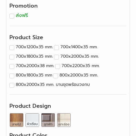
Promotion
ส่งฟรี
Product Size
700x1200x35 mm.
700x1400x35 mm.
700x1800x35 mm.
700x2000x35 mm.
700x2000x38 mm.
700x2200x35 mm.
800x1800x35 mm
800x2000x35 mm.
800x2000x35 mm. บานชุดพร้อมวงกบ
800x2000x38 mm.
800x2200x35 mm.
800x2400x35 mm.
900x2000x35 mm.
Product Design
900x2200x35 mm.
900x2400x35 mm.
Product Color